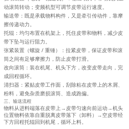
动滚筒转动；变频机型可调节皮带运行速度。
输送带
：既是承载物料构件，又是牵引传动件，靠摩
擦传递动力。
托辊
：均匀布置在机架上，托住皮带和物料，减少皮
带下坠与运行阻力。
张紧装置
（螺旋 / 重锤）：拉紧皮带，保证皮带和滚
筒之间有足够摩擦力，
防止皮带打滑
。
改向滚筒
：装在机尾、机头下方，改变皮带走向，完
成回程循环。
清扫器
：紧贴皮带工作面，刮除粘在皮带上的木屑、
粉料，避免杂质磨损滚筒、造成跑偏。
三、输送流程
物料从进料端落在皮带上→皮带匀速向前运动→机头
位置物料依靠自重脱离皮带落下（卸料）→空皮带经
下方回程托辊回到机尾，循环上料。